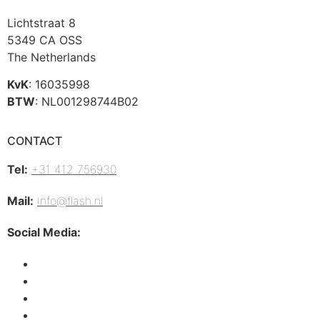
Lichtstraat 8
5349 CA OSS
The Netherlands
KvK
: 16035998
BTW
: NL001298744B02
CONTACT
Tel:
+31 412 756930
Mail:
info@flash.nl
Social Media: